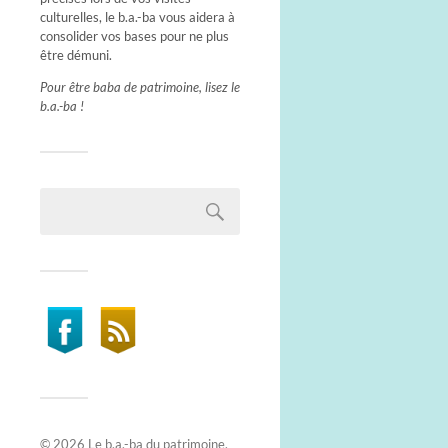
culturelles, le b.a.-ba vous aidera à
consolider vos bases pour ne plus
être démuni.
Pour être baba de patrimoine, lisez le
b.a.-ba !
© 2026
Le b.a.-ba du patrimoine
.