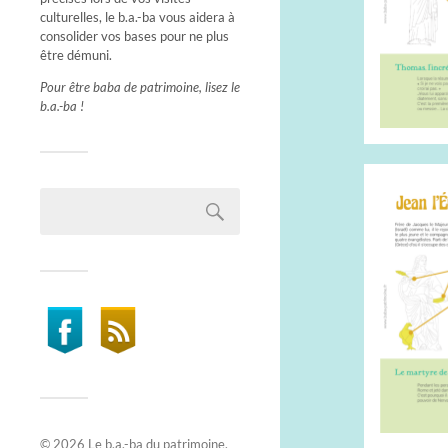
culturelles, le b.a.-ba vous aidera à
consolider vos bases pour ne plus
être démuni.
Pour être baba de patrimoine, lisez le
b.a.-ba !
© 2026
Le b.a.-ba du patrimoine
.