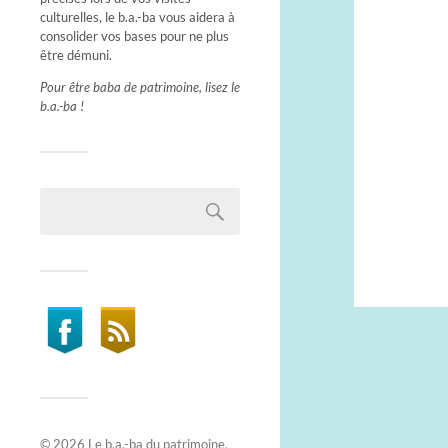
culturelles, le b.a.-ba vous aidera à
consolider vos bases pour ne plus
être démuni.
Pour être baba de patrimoine, lisez le
b.a.-ba !
© 2026
Le b.a.-ba du patrimoine
.