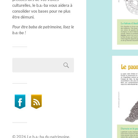
culturelles, le b.a.-ba vous aidera à
consolider vos bases pour ne plus
être démuni.
Pour être baba de patrimoine, lisez le
b.a.-ba !
© 2026
Le b.a.-ba du patrimoine
.