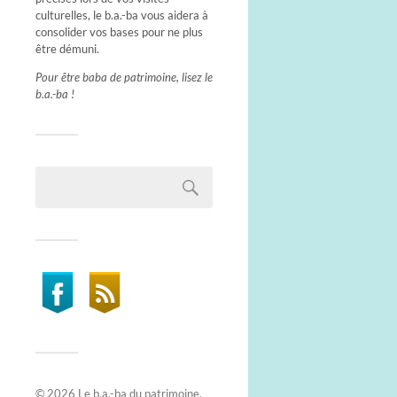
culturelles, le b.a.-ba vous aidera à
consolider vos bases pour ne plus
être démuni.
Pour être baba de patrimoine, lisez le
b.a.-ba !
© 2026
Le b.a.-ba du patrimoine
.